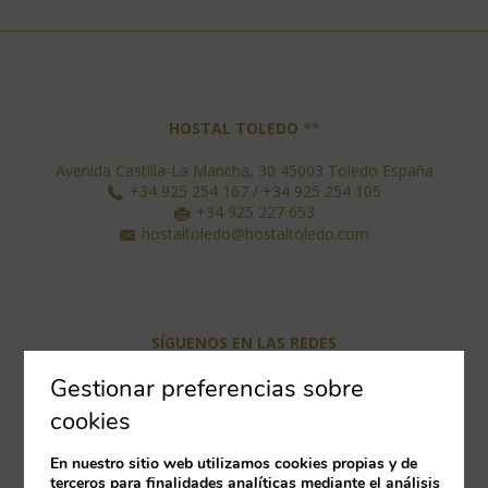
HOSTAL TOLEDO
**
Avenida Castilla-La Mancha, 30
45003
Toledo
España
+34 925 254 167 / +34 925 254 105
+34 925 227 653
hostaltoledo@hostaltoledo.com
SÍGUENOS EN LAS REDES
Gestionar preferencias sobre
cookies
En nuestro sitio web utilizamos cookies propias y de
terceros para finalidades analíticas mediante el análisis