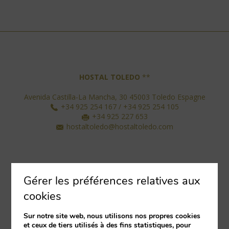
HOSTAL TOLEDO
**
Avenida Castilla-La Mancha, 30
45003
Toledo
Espagne
+34 925 254 167 / +34 925 254 105
+34 925 227 653
hostaltoledo@hostaltoledo.com
SÍGUENOS EN LAS REDES
Gérer les préférences relatives aux
cookies
Sur notre site web, nous utilisons nos propres cookies
et ceux de tiers utilisés à des fins statistiques, pour